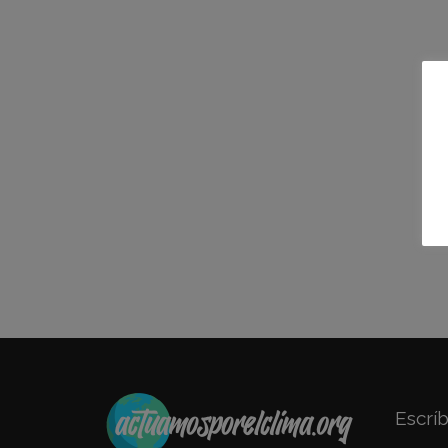
Escrí